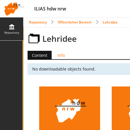
ILIAS hdw nrw
Repository
Öffentlicher Bereich
Lehridee
Repository
Lehridee
Content
Info
No downloadable objects found.