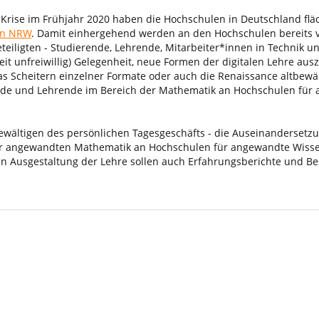
rise im Frühjahr 2020 haben die Hochschulen in Deutschland fläch
in NRW
. Damit einhergehend werden an den Hochschulen bereits v
teiligten - Studierende, Lehrende, Mitarbeiter*innen in Technik u
it unfreiwillig) Gelegenheit, neue Formen der digitalen Lehre au
as Scheitern einzelner Formate oder auch die Renaissance altbe
ende und Lehrende im Bereich der Mathematik an Hochschulen für
 Bewältigen des persönlichen Tagesgeschäfts - die Auseinanderset
der angewandten Mathematik an Hochschulen für angewandte Wiss
en Ausgestaltung der Lehre sollen auch Erfahrungsberichte und Bes