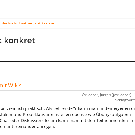
Hochschulmathematik konkret
 konkret
mit Wikis
Vorloeper, Jürgen [jvorloeper] -
Schlagwörte
chon ziemlich praktisch: Als Lehrende*r kann man in den eigenen di
gsfolien und Probeklausur einstellen ebenso wie Übungsaufgaben –
s Chat oder Diskussionsforum kann man mit den Teilnehmenden in
ion untereinander anregen.