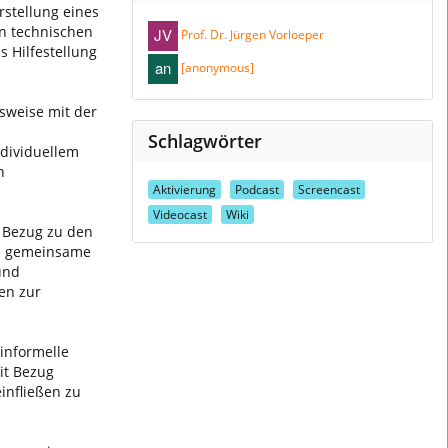
rstellung eines
en technischen
Prof. Dr. Jürgen Vorloeper
s Hilfestellung
[anonymous]
sweise mit der
Schlagwörter
ndividuellem
n
Aktivierung
Podcast
Screencast
Videocast
Wiki
n Bezug zu den
ie gemeinsame
und
en zur
informelle
it Bezug
infließen zu