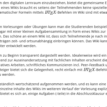
 in den digitalen Lernraum einzubeziehen, bietet die gemeinsame E
 eines Wikis braucht es seitens der Teilnehmenden keine speziell
hematischer Formeln mittels
-Befehlen im Wiki sind mit etwa
L
A
T
E
X
A
L
T
X
E
 Vorlesungen oder Übungen kann man die Studierenden beispiel
ogar mit einer kleinen Aufgabensammlung in Form eines Wikis zur
. Das schöne an einem Wiki ist, dass sich Teilnehmende je nach i
trägen zeit- und ortsunabhängig einbringen können. Das Wiki kan
iter entwickelt werden.
en zu Beginn transparent dargestellt werden. Idealerweise wird ei
zend zur Auseinandersetzung mit fachlichen Inhalten erscheint d
oratives Arbeiten, schriftliches Kommunizieren incl. Peer-Feedback 
teiger bietet sich die Gelegenheit, recht einfach mit
-Befehl
L
A
T
E
X
A
L
T
X
E
u werden.
rständlich wertschätzend aufgenommen werden, und es kann eine 
inzelne Inhalte des Wikis im weiteren Verlauf der Vorlesung expliz
t es sich an, einige Aufgaben (-teile) in die Abschlussklausur e