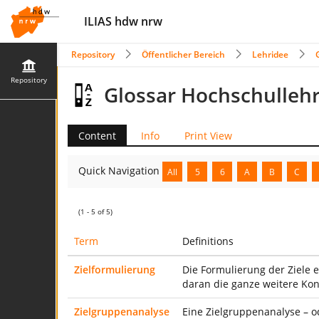
ILIAS hdw nrw
Repository
Öffentlicher Bereich
Lehridee
Repository
Glossar Hochschulleh
Content
Info
Print View
Quick Navigation
All
5
6
A
B
C
(1 - 5 of 5)
Term
Definitions
Zielformulierung
Die Formulierung der Ziele 
daran die ganze weitere Ko
Zielgruppenanalyse
Eine Zielgruppenanalyse – o