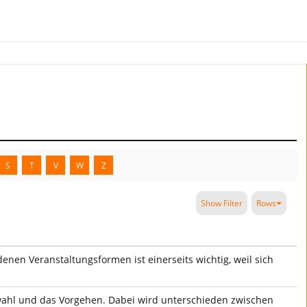
S
T
V
W
Z
Show Filter
Rows
nen Veranstaltungsformen ist einerseits wichtig, weil sich
swahl und das Vorgehen. Dabei wird unterschieden zwischen