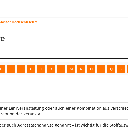
Glossar Hochschullehre
re
D
E
F
G
I
K
L
M
N
O
P
Q
R
einer Lehrveranstaltung oder auch einer Kombination aus verschiede
nzeption der Veransta…
der auch Adressatenanalyse genannt – ist wichtig für die Stoffau