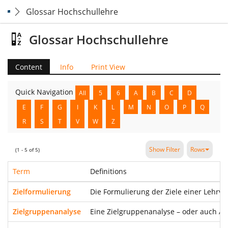
Glossar Hochschullehre
Glossar Hochschullehre
Content
Info
Print View
Quick Navigation
All
5
6
A
B
C
D
E
F
G
I
K
L
M
N
O
P
Q
R
S
T
V
W
Z
Show Filter
Rows
(1 - 5 of 5)
Term
Definitions
Zielformulierung
Die Formulierung der Ziele einer Lehrve
Zielgruppenanalyse
Eine Zielgruppenanalyse – oder auch Ad