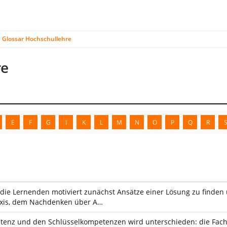
Glossar Hochschullehre
re
E
F
G
I
K
L
M
N
O
P
Q
R
die Lernenden motiviert zunächst Ansätze einer Lösung zu finden 
axis, dem Nachdenken über A…
enz und den Schlüsselkompetenzen wird unterschieden: die Fachko