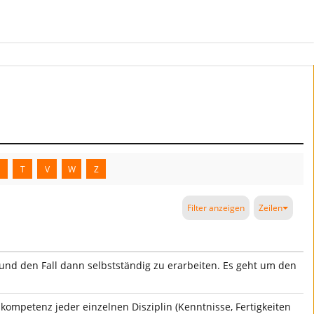
S
T
V
W
Z
Filter anzeigen
Zeilen
und den Fall dann selbstständig zu erarbeiten. Es geht um den
mpetenz jeder einzelnen Disziplin (Kenntnisse, Fertigkeiten