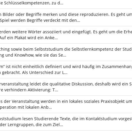
die Schlüsselkompetenzen, zu d…
h Bilder oder Begriffe merken und diese reproduzieren. Es geht 
Spiel werden Begriffe verdeckt mit den…
erden weitere Wörter assoziiert und eingefügt. Es geht um die Er
Auf ein Plakat wird ein Anke…
aching sowie beim Selbststudium die Selbstlernkompetenz der Stu
ng und Knowhow, wie sie das Se…
um“ ist nicht einheitlich definiert und wird häufig im Zusammenha
 gebracht. Als Unterschied zur L…
veranstaltung leidet die qualitative Diskussion, deshalb wird ei
e verhindern Aktivierung: T…
s der Veranstaltung werden in ein lokales soziales Praxisobjekt u
peration mit lokalen Anb…
bststudium lesen Studierende Texte, die im Kontaktstudium vorgest
 der Lerngruppen, die zum Ziel…