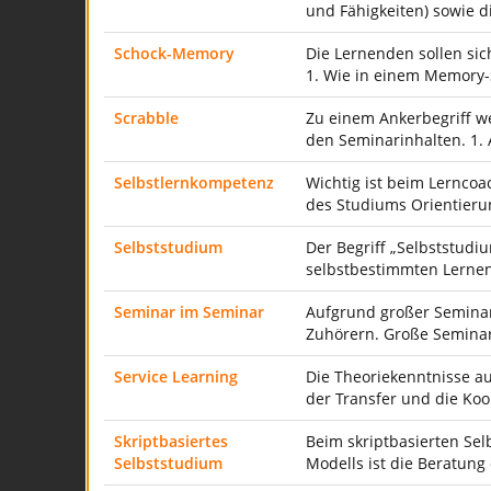
und Fähigkeiten) sowie 
Schock-Memory
Die Lernenden sollen sic
1. Wie in einem Memory-
Scrabble
Zu einem Ankerbegriff w
den Seminarinhalten. 1. 
Selbstlernkompetenz
Wichtig ist beim Lernco
des Studiums Orientieru
Selbststudium
Der Begriff „Selbststudi
selbstbestimmten Lernen
Seminar im Seminar
Aufgrund großer Seminar
Zuhörern. Große Seminar
Service Learning
Die Theoriekenntnisse au
der Transfer und die Koo
Skriptbasiertes
Beim skriptbasierten Sel
Selbststudium
Modells ist die Beratung