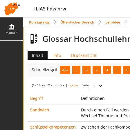
ILIAS hdw nrw
Kurskatalog
Öffentlicher Bereich
Lehridee
Magazin
Glossar Hochschulleh
Inhalt
Info
Druckansicht
Schnellzugriff
Alle
5
6
A
B
C
D
(1 - 10 von 21)
zurück
|
weiter
Seite
Begriff
Definitionen
Sandwich
Durch einen Fall werden 
Wechsel Theorie und Pr
Schlüsselkompetenzen
Zwischen der Fachkompet