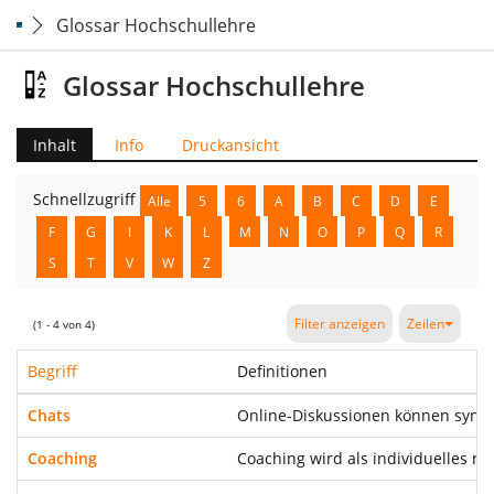
Glossar Hochschullehre
Glossar Hochschullehre
Inhalt
Info
Druckansicht
Schnellzugriff
Alle
5
6
A
B
C
D
E
F
G
I
K
L
M
N
O
P
Q
R
S
T
V
W
Z
Filter anzeigen
Zeilen
(1 - 4 von 4)
Begriff
Definitionen
Chats
Online-Diskussionen können synchr
Coaching
Coaching wird als individuelles 