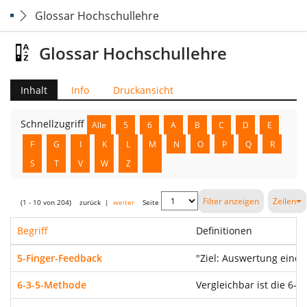
Glossar Hochschullehre
Glossar Hochschullehre
Inhalt
Info
Druckansicht
Schnellzugriff
Alle
5
6
A
B
C
D
E
F
G
I
K
L
M
N
O
P
Q
R
S
T
V
W
Z
Filter anzeigen
Zeilen
(1 - 10 von 204)
zurück
|
weiter
Seite
Begriff
Definitionen
5-Finger-Feedback
"Ziel: Auswertung einer
6-3-5-Methode
Vergleichbar ist die 6-