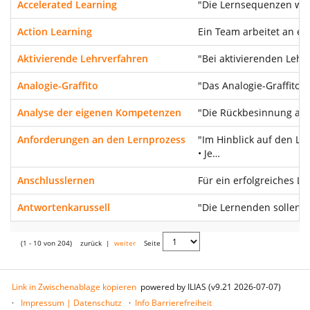
Accelerated Learning
"Die Lernsequenzen wer
Action Learning
Ein Team arbeitet an ei
Aktivierende Lehrverfahren
"Bei aktivierenden Lehr
Analogie-Graffito
"Das Analogie-Graffito 
Analyse der eigenen Kompetenzen
"Die Rückbesinnung auf
Anforderungen an den Lernprozess
"Im Hinblick auf den L
• Je…
Anschlusslernen
Für ein erfolgreiches 
Antwortenkarussell
"Die Lernenden sollen 
(1 - 10 von 204)
zurück
|
weiter
Seite
Link in Zwischenablage kopieren
powered by ILIAS (v9.21 2026-07-07)
Impressum | Datenschutz
Info Barrierefreiheit