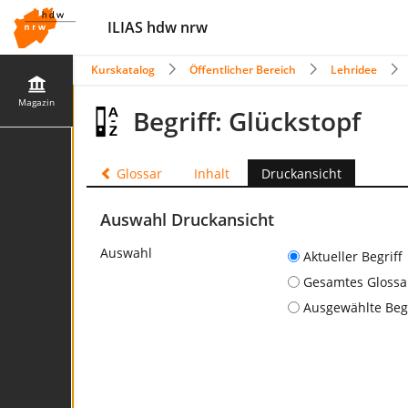
ILIAS hdw nrw
Kurskatalog
Öffentlicher Bereich
Lehridee
Magazin
Begriff: Glückstopf
Glossar
Inhalt
Druckansicht
Auswahl Druckansicht
Auswahl
Aktueller Begriff
Gesamtes Glossar 
Ausgewählte Begr