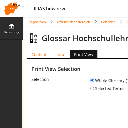
ILIAS hdw nrw
Repository
Öffentlicher Bereich
Lehridee
Repository
Glossar Hochschulleh
Content
Info
Print View
Print View Selection
Selection
Whole Glossary (
Selected Terms