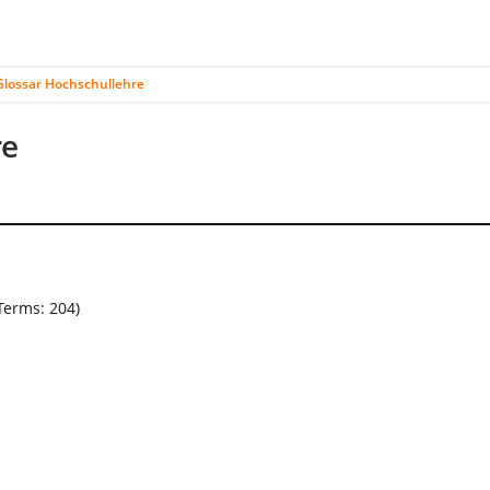
Glossar Hochschullehre
re
Terms: 204)