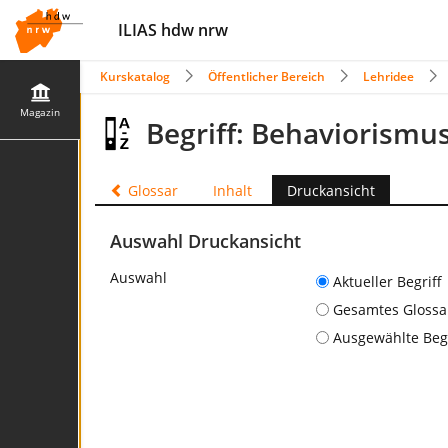
ILIAS hdw nrw
Kurskatalog
Öffentlicher Bereich
Lehridee
Magazin
Begriff: Behaviorismu
Glossar
Inhalt
Druckansicht
Auswahl Druckansicht
Auswahl
Aktueller Begriff
Gesamtes Glossar 
Ausgewählte Begr