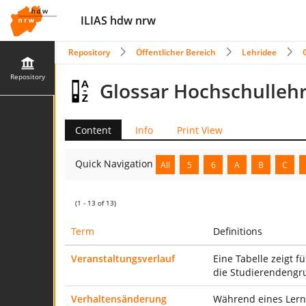
ILIAS hdw nrw
Repository
Öffentlicher Bereich
Lehridee
Repository
Glossar Hochschulleh
Content
Info
Print View
Quick Navigation
All
5
6
A
B
C
(1 - 13 of 13)
Term
Definitions
Veranstaltungsverlauf
Eine Tabelle zeigt f
die Studierendengru
Verhaltensänderung
Während eines Lernp