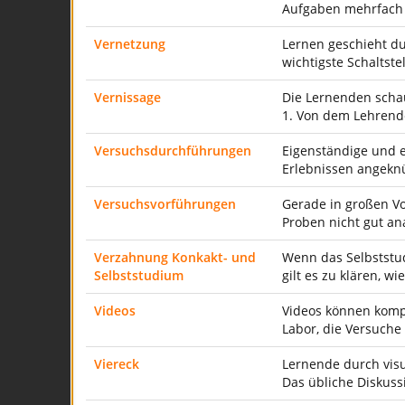
Aufgaben mehrfach 
Vernetzung
Lernen geschieht du
wichtigste Schaltste
Vernissage
Die Lernenden schau
1. Von dem Lehrende
Versuchsdurchführungen
Eigenständige und 
Erlebnissen angeknü
Versuchsvorführungen
Gerade in großen Vo
Proben nicht gut an
Verzahnung Konkakt- und
Wenn das Selbststud
Selbststudium
gilt es zu klären, w
Videos
Videos können kompli
Labor, die Versuch
Viereck
Lernende durch visu
Das übliche Diskuss