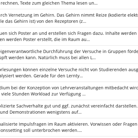
rechnen, Texte zum gleichen Thema lesen un…
rch Vernetzung im Gehirn. Das Gehirn nimmt Reize (kodierte elek
lle das Gehirn ist) von den Rezeptoren (z…
en sich Poster an und erstellen sich Fragen dazu. Inhalte werden
n werden Poster erstellt, die im Raum au…
eigenverantwortliche Durchführung der Versuche in Gruppen förd
pft werden kann. Natürlich muss bei allen L…
rlesungen können einzelne Versuche nicht von Studierenden ausge
alysiert werden. Gerade für den Lernty…
ium bei der Konzeption von Lehrveranstaltungen mitbedacht wird
ie viele Stunden Workload zur Verfügung …
zierte Sachverhalte gut und ggf. zunächst vereinfacht darstellen. 
e und Demonstrationen wenigstens auf…
alisierte Impulsfragen im Raum aktivieren. Vorwissen oder Fragen
ionssetting soll unterbrochen werden.…