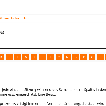
Glossar Hochschullehre
re
D
E
F
G
I
K
L
M
N
O
P
Q
R
ür jede einzelne Sitzung während des Semesters eine Spalte, in den
ppe usw. eingeschätzt. Eine Begr…
rozesses erfolgt immer eine Verhaltensänderung, die stabil wird u