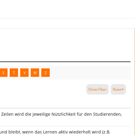
S
T
V
W
Z
Show Filter
Rows
 Zeilen wird die jeweilige Nützlichkeit für den Studierenden,
nd bleibt, wenn das Lernen aktiv wiederholt wird (z.B.