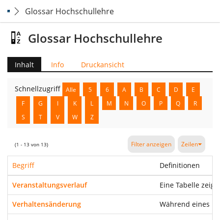
Glossar Hochschullehre
Glossar Hochschullehre
Inhalt
Info
Druckansicht
Schnellzugriff
Alle
5
6
A
B
C
D
E
F
G
I
K
L
M
N
O
P
Q
R
S
T
V
W
Z
Filter anzeigen
Zeilen
(1 - 13 von 13)
Begriff
Definitionen
Veranstaltungsverlauf
Eine Tabelle zeigt
Verhaltensänderung
Während eines Ler