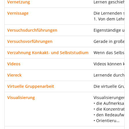
Vernetzung
Lernen geschieht 
Vernissage
Die Lernenden sch
1. Von dem Lehren
Versuchsdurchführungen
Eigenständige und
Versuchsvorführungen
Gerade in großen 
Verzahnung Konkakt- und Selbststudium
Wenn das Selbstst
Videos
Videos können kom
Viereck
Lernende durch vi
Virtuelle Gruppenarbeit
Die virtuelle Gr
Visualisierung
Visualisierungen 
• die Aufmerksamk
• die Konzentratio
• den Redeaufwan
• Orientieru…