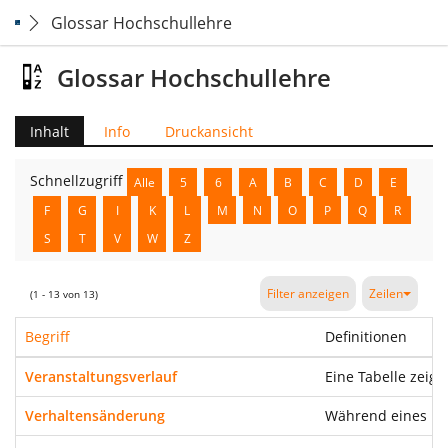
Glossar Hochschullehre
Glossar Hochschullehre
Inhalt
Info
Druckansicht
Schnellzugriff
Alle
5
6
A
B
C
D
E
F
G
I
K
L
M
N
O
P
Q
R
S
T
V
W
Z
Filter anzeigen
Zeilen
(1 - 13 von 13)
Begriff
Definitionen
Veranstaltungsverlauf
Eine Tabelle zeigt
Verhaltensänderung
Während eines Ler