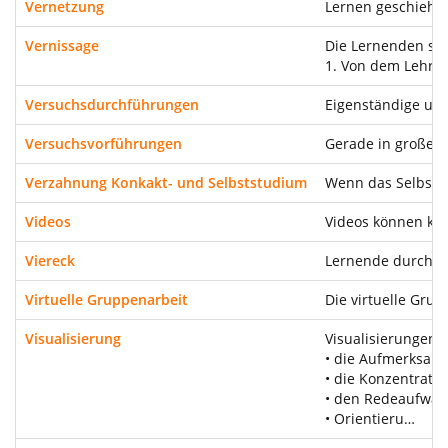
Vernetzung
Lernen geschieht 
Vernissage
Die Lernenden sch
1. Von dem Lehren
Versuchsdurchführungen
Eigenständige und
Versuchsvorführungen
Gerade in großen 
Verzahnung Konkakt- und Selbststudium
Wenn das Selbstst
Videos
Videos können kom
Viereck
Lernende durch vi
Virtuelle Gruppenarbeit
Die virtuelle Gr
Visualisierung
Visualisierungen 
• die Aufmerksamk
• die Konzentratio
• den Redeaufwan
• Orientieru…