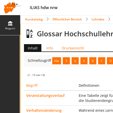
ILIAS hdw nrw
Kurskatalog
Öffentlicher Bereich
Lehridee
Magazin
Glossar Hochschulleh
Inhalt
Info
Druckansicht
Schnellzugriff
Alle
5
6
A
B
C
D
(1 - 13 von 13)
Begriff
Definitionen
Veranstaltungsverlauf
Eine Tabelle zeigt f
die Studierendengru
Verhaltensänderung
Während eines Lernp