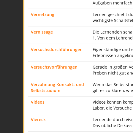
Aufgaben mehrfach 
Vernetzung
Lernen geschieht du
wichtigste Schaltste
Vernissage
Die Lernenden schau
1. Von dem Lehrende
Versuchsdurchführungen
Eigenständige und 
Erlebnissen angeknü
Versuchsvorführungen
Gerade in großen Vo
Proben nicht gut an
Verzahnung Konkakt- und
Wenn das Selbststud
Selbststudium
gilt es zu klären, w
Videos
Videos können kompli
Labor, die Versuch
Viereck
Lernende durch visu
Das übliche Diskuss