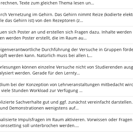
rechnen, Texte zum gleichen Thema lesen un…
rch Vernetzung im Gehirn. Das Gehirn nimmt Reize (kodierte elek
lle das Gehirn ist) von den Rezeptoren (z…
en sich Poster an und erstellen sich Fragen dazu. Inhalte werden
n werden Poster erstellt, die im Raum au…
eigenverantwortliche Durchführung der Versuche in Gruppen förd
pft werden kann. Natürlich muss bei allen L…
rlesungen können einzelne Versuche nicht von Studierenden ausge
alysiert werden. Gerade für den Lernty…
ium bei der Konzeption von Lehrveranstaltungen mitbedacht wird
ie viele Stunden Workload zur Verfügung …
zierte Sachverhalte gut und ggf. zunächst vereinfacht darstellen. 
e und Demonstrationen wenigstens auf…
alisierte Impulsfragen im Raum aktivieren. Vorwissen oder Fragen
ionssetting soll unterbrochen werden.…