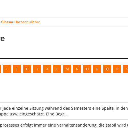
Glossar Hochschullehre
re
E
F
G
I
K
L
M
N
O
P
Q
R
ür jede einzelne Sitzung während des Semesters eine Spalte, in den
ppe usw. eingeschätzt. Eine Begr…
rozesses erfolgt immer eine Verhaltensänderung, die stabil wird u