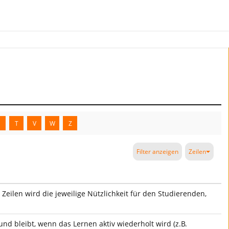
S
T
V
W
Z
Filter anzeigen
Zeilen
 Zeilen wird die jeweilige Nützlichkeit für den Studierenden,
nd bleibt, wenn das Lernen aktiv wiederholt wird (z.B.