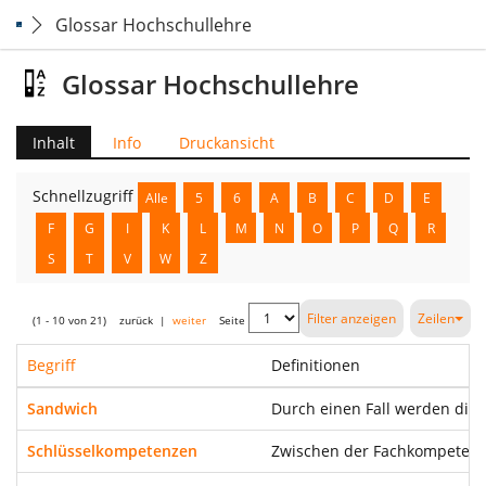
Glossar Hochschullehre
Glossar Hochschullehre
Inhalt
Info
Druckansicht
Schnellzugriff
Alle
5
6
A
B
C
D
E
F
G
I
K
L
M
N
O
P
Q
R
S
T
V
W
Z
Filter anzeigen
Zeilen
(1 - 10 von 21)
zurück
|
weiter
Seite
Begriff
Definitionen
Sandwich
Durch einen Fall werden die
Schlüsselkompetenzen
Zwischen der Fachkompetenz 