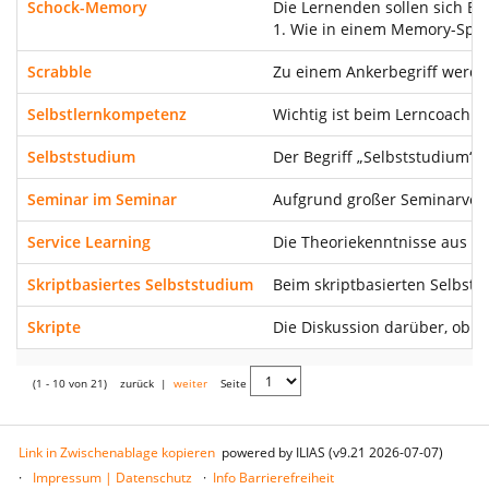
Schock-Memory
Die Lernenden sollen sich Bi
1. Wie in einem Memory-Spie
Scrabble
Zu einem Ankerbegriff werden
Selbstlernkompetenz
Wichtig ist beim Lerncoachi
Selbststudium
Der Begriff „Selbststudium“ 
Seminar im Seminar
Aufgrund großer Seminarveran
Service Learning
Die Theoriekenntnisse aus de
Skriptbasiertes Selbststudium
Beim skriptbasierten Selbsts
Skripte
Die Diskussion darüber, ob ei
(1 - 10 von 21)
zurück
|
weiter
Seite
Link in Zwischenablage kopieren
powered by ILIAS (v9.21 2026-07-07)
Impressum | Datenschutz
Info Barrierefreiheit