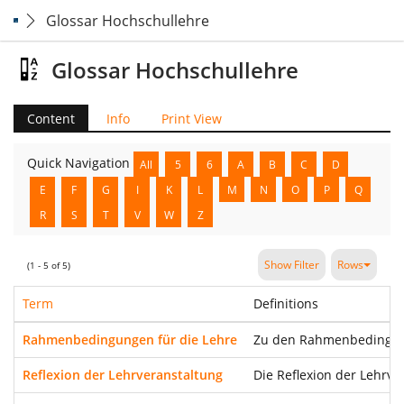
Glossar Hochschullehre
Glossar Hochschullehre
Content
Info
Print View
Quick Navigation
All
5
6
A
B
C
D
E
F
G
I
K
L
M
N
O
P
Q
R
S
T
V
W
Z
Show Filter
Rows
(1 - 5 of 5)
Term
Definitions
Rahmenbedingungen für die Lehre
Zu den Rahmenbedingung
Reflexion der Lehrveranstaltung
Die Reflexion der Lehrv