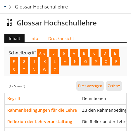
Glossar Hochschullehre
Glossar Hochschullehre
Inhalt
Info
Druckansicht
Schnellzugriff
Alle
5
6
A
B
C
D
E
F
G
I
K
L
M
N
O
P
Q
R
S
T
V
W
Z
Filter anzeigen
Zeilen
(1 - 5 von 5)
Begriff
Definitionen
Rahmenbedingungen für die Lehre
Zu den Rahmenbedingung
Reflexion der Lehrveranstaltung
Die Reflexion der Lehrv