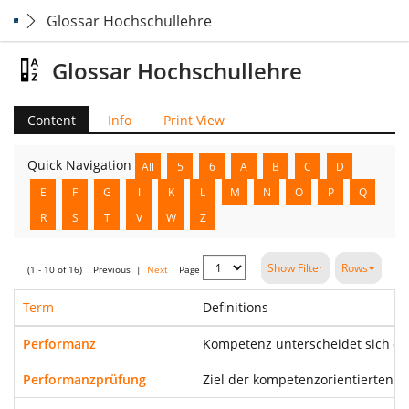
Glossar Hochschullehre
Glossar Hochschullehre
Content
Info
Print View
Quick Navigation
All
5
6
A
B
C
D
E
F
G
I
K
L
M
N
O
P
Q
R
S
T
V
W
Z
Show Filter
Rows
(1 - 10 of 16)
Previous
|
Next
Page
Term
Definitions
Performanz
Kompetenz unterscheidet sich da
Performanzprüfung
Ziel der kompetenzorientierten 