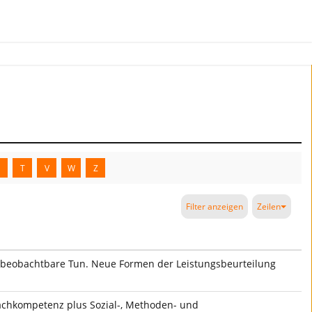
S
T
V
W
Z
Filter anzeigen
Zeilen
d beobachtbare Tun. Neue Formen der Leistungsbeurteilung
Fachkompetenz plus Sozial-, Methoden- und