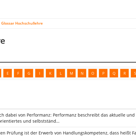
Glossar Hochschullehre
re
E
F
G
I
K
L
M
N
O
P
Q
R
ch dabei von Performanz: Performanz beschreibt das aktuelle un
rientiertes und selbstständ…
rten Prüfung ist der Erwerb von Handlungskompetenz, dass heißt 