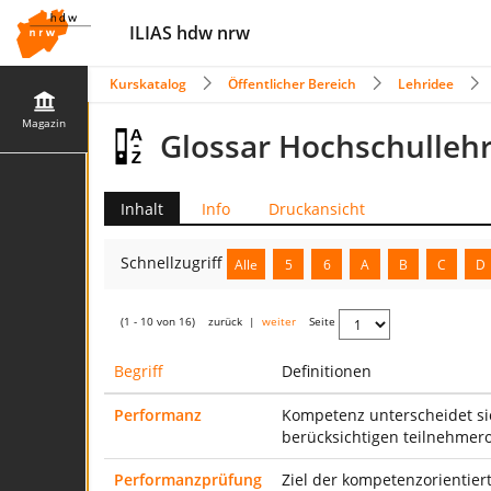
ILIAS hdw nrw
Kurskatalog
Öffentlicher Bereich
Lehridee
Magazin
Glossar Hochschulleh
Inhalt
Info
Druckansicht
Schnellzugriff
Alle
5
6
A
B
C
D
(1 - 10 von 16)
zurück
|
weiter
Seite
Begriff
Definitionen
Performanz
Kompetenz unterscheidet si
berücksichtigen teilnehmero
Performanzprüfung
Ziel der kompetenzorientie