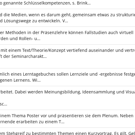
so genannte Schlüsselkompetenzen, s. Brink…
d die Medien, wenn es darum geht, gemeinsam etwas zu struktur
nd Lösungswege zu entwickeln. V…
r Methoden in der Präsenzlehre können Fallstudien auch virtuell b
rden und Rollen- u…
 mit einem Text/Theorie/Konzept vertiefend auseinander und vertr
ft der Seminarcharakt…
hnlich eines Lerntagebuches sollen Lernziele und -ergebnisse fest
eigenen Lernens. Wi…
rbeitet. Dabei werden Meinungsbildung, Ideensammlung und Visuali
 sc…
inem Thema Poster vor und präsentieren sie dem Plenum. Neben Pr
 Lernende erarbeiten zu einem T…
m Stehgreif zu bestimmten Themen einen Kurzvortrag. Es gilt, Gel