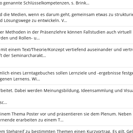
so genannte Schlüsselkompetenzen, s. Brink…
d die Medien, wenn es darum geht, gemeinsam etwas zu struktur
nd Lösungswege zu entwickeln. V…
r Methoden in der Präsenzlehre können Fallstudien auch virtuell b
rden und Rollen- u…
 mit einem Text/Theorie/Konzept vertiefend auseinander und vertr
ft der Seminarcharakt…
hnlich eines Lerntagebuches sollen Lernziele und -ergebnisse fest
eigenen Lernens. Wi…
rbeitet. Dabei werden Meinungsbildung, Ideensammlung und Visuali
 sc…
inem Thema Poster vor und präsentieren sie dem Plenum. Neben Pr
 Lernende erarbeiten zu einem T…
m Stehgreif zu bestimmten Themen einen Kurzvortrag. Es gilt, Gel