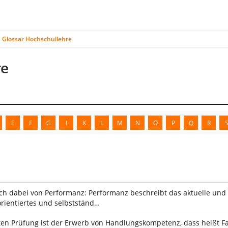
Glossar Hochschullehre
re
E
F
G
I
K
L
M
N
O
P
Q
R
ch dabei von Performanz: Performanz beschreibt das aktuelle un
rientiertes und selbstständ…
rten Prüfung ist der Erwerb von Handlungskompetenz, dass heißt 