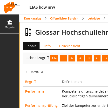
ILIAS hdw nrw
Kurskatalog
Öffentlicher Bereich
Lehridee
Magazin
Glossar Hochschulleh
Inhalt
Info
Druckansicht
Schnellzugriff
Alle
5
6
A
B
C
D
(1 - 16 von 16)
Begriff
Definitionen
Performanz
Kompetenz unterscheidet si
berücksichtigen teilnehmero
Performanzprüfung
Ziel der kompetenzorientie