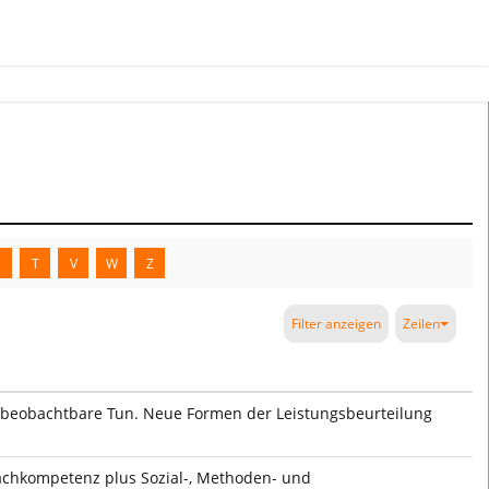
S
T
V
W
Z
Filter anzeigen
Zeilen
d beobachtbare Tun. Neue Formen der Leistungsbeurteilung
Fachkompetenz plus Sozial-, Methoden- und