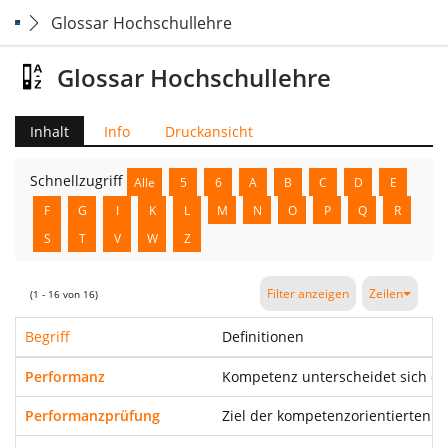
Glossar Hochschullehre
Glossar Hochschullehre
Inhalt
Info
Druckansicht
Schnellzugriff
Alle
5
6
A
B
C
D
E
F
G
I
K
L
M
N
O
P
Q
R
S
T
V
W
Z
Filter anzeigen
Zeilen
(1 - 16 von 16)
Begriff
Definitionen
Performanz
Kompetenz unterscheidet sich da
Performanzprüfung
Ziel der kompetenzorientierten 