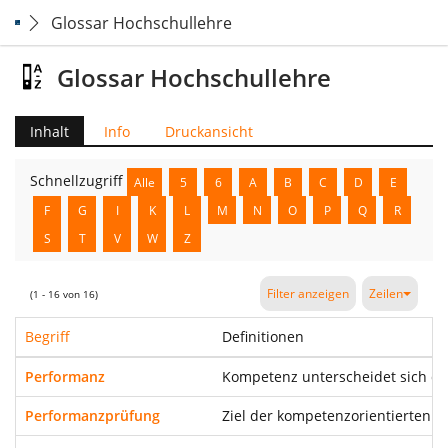
Glossar Hochschullehre
Glossar Hochschullehre
Inhalt
Info
Druckansicht
Schnellzugriff
Alle
5
6
A
B
C
D
E
F
G
I
K
L
M
N
O
P
Q
R
S
T
V
W
Z
Filter anzeigen
Zeilen
(1 - 16 von 16)
Begriff
Definitionen
Performanz
Kompetenz unterscheidet sich da
Performanzprüfung
Ziel der kompetenzorientierten 