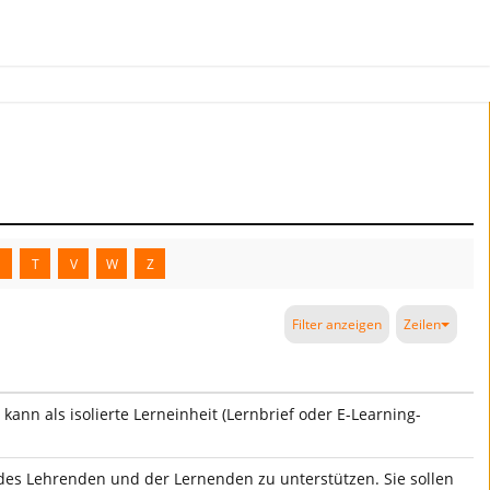
S
T
V
W
Z
Filter anzeigen
Zeilen
ann als isolierte Lerneinheit (Lernbrief oder E-Learning-
 des Lehrenden und der Lernenden zu unterstützen. Sie sollen