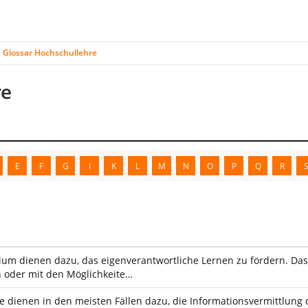
Glossar Hochschullehre
re
E
F
G
I
K
L
M
N
O
P
Q
R
um dienen dazu, das eigenverantwortliche Lernen zu fördern. Das k
 oder mit den Möglichkeite…
e dienen in den meisten Fällen dazu, die Informationsvermittlung