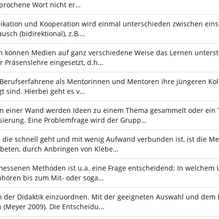
sprochene Wort nicht er…
ikation und Kooperation wird einmal unterschieden zwischen einsei
sch (bidirektional), z.B.…
n können Medien auf ganz verschiedene Weise das Lernen unterstü
r Präsenslehre eingesetzt, d.h…
Berufserfahrene als Mentorinnen und Mentoren ihre jüngeren Kolle
t sind. Hierbei geht es v…
 an einer Wand werden Ideen zu einem Thema gesammelt oder ein 
isierung. Eine Problemfrage wird der Grupp…
, die schnell geht und mit wenig Aufwand verbunden ist, ist die 
beten, durch Anbringen von Klebe…
essenen Methoden ist u.a. eine Frage entscheidend: In welchem 
Zuhören bis zum Mit- oder soga…
ich der Didaktik einzuordnen. Mit der geeigneten Auswahl und de
n (Meyer 2009). Die Entscheidu…