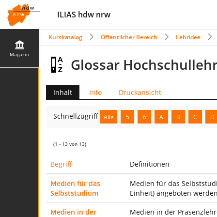
ILIAS hdw nrw
Kurskatalog
Öffentlicher Bereich
Lehridee
Magazin
Glossar Hochschulleh
Inhalt
Info
Druckansicht
Schnellzugriff
Alle
5
6
A
B
C
D
(1 - 13 von 13)
Begriff
Definitionen
Medien für das
Medien für das Selbststudi
Selbststudium
Einheit) angeboten werden
Medien in der
Medien in der Präsenzlehr