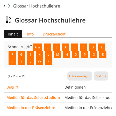
Glossar Hochschullehre
Glossar Hochschullehre
Inhalt
Info
Druckansicht
Schnellzugriff
Alle
5
6
A
B
C
D
E
F
G
I
K
L
M
N
O
P
Q
R
S
T
V
W
Z
Filter anzeigen
Zeilen
(1 - 13 von 13)
Begriff
Definitionen
Medien für das Selbststudium
Medien für das Selbststudium
Medien in der Präsenzlehre
Medien in der Präsenzlehre d