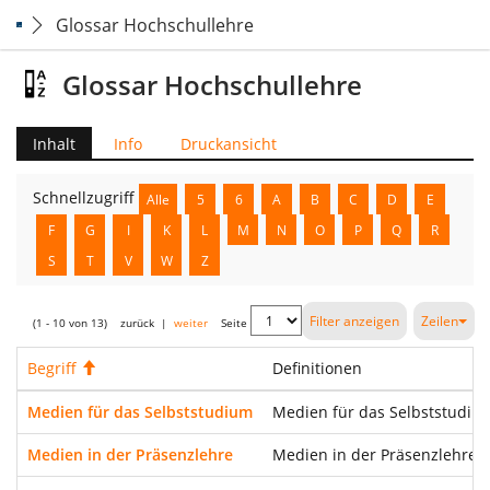
Glossar Hochschullehre
Glossar Hochschullehre
Inhalt
Info
Druckansicht
Schnellzugriff
Alle
5
6
A
B
C
D
E
F
G
I
K
L
M
N
O
P
Q
R
S
T
V
W
Z
Filter anzeigen
Zeilen
(1 - 10 von 13)
zurück
|
weiter
Seite
Begriff
Aufsteigend
Definitionen
Medien für das Selbststudium
Medien für das Selbststudium
Medien in der Präsenzlehre
Medien in der Präsenzlehre d