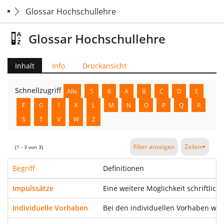
Glossar Hochschullehre
Glossar Hochschullehre
Inhalt
Info
Druckansicht
Schnellzugriff
Alle
5
6
A
B
C
D
E
F
G
I
K
L
M
N
O
P
Q
R
S
T
V
W
Z
Filter anzeigen
Zeilen
(1 - 3 von 3)
Begriff
Definitionen
Impulssätze
Eine weitere Möglichkeit schriftlic
Individuelle Vorhaben
Bei den individuellen Vorhaben wäh