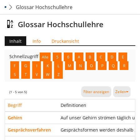
Glossar Hochschullehre
Glossar Hochschullehre
Inhalt
Info
Druckansicht
Schnellzugriff
Alle
5
6
A
B
C
D
E
F
G
I
K
L
M
N
O
P
Q
R
S
T
V
W
Z
Filter anzeigen
Zeilen
(1 - 5 von 5)
Begriff
Definitionen
Gehirn
Auf unser Gehirn strömen täglich unz
Gesprächsverfahren
Gesprächsformen werden deshalb zwis