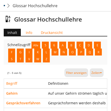
Glossar Hochschullehre
Glossar Hochschullehre
Inhalt
Info
Druckansicht
Schnellzugriff
Alle
5
6
A
B
C
D
E
F
G
I
K
L
M
N
O
P
Q
R
S
T
V
W
Z
Filter anzeigen
Zeilen
(1 - 5 von 5)
Begriff
Definitionen
Gehirn
Auf unser Gehirn strömen täglich unz
Gesprächsverfahren
Gesprächsformen werden deshalb zwis