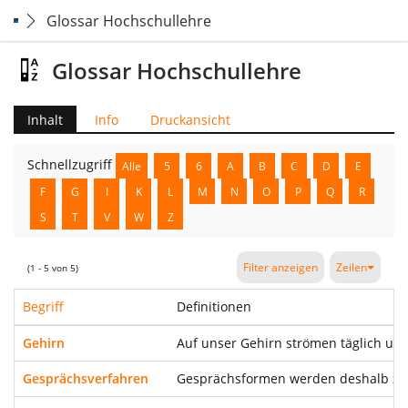
Glossar Hochschullehre
Glossar Hochschullehre
Inhalt
Info
Druckansicht
Schnellzugriff
Alle
5
6
A
B
C
D
E
F
G
I
K
L
M
N
O
P
Q
R
S
T
V
W
Z
Filter anzeigen
Zeilen
(1 - 5 von 5)
Begriff
Definitionen
Gehirn
Auf unser Gehirn strömen täglich unz
Gesprächsverfahren
Gesprächsformen werden deshalb zwis