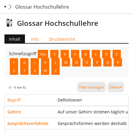
Glossar Hochschullehre
Glossar Hochschullehre
Inhalt
Info
Druckansicht
Schnellzugriff
Alle
5
6
A
B
C
D
E
F
G
I
K
L
M
N
O
P
Q
R
S
T
V
W
Z
Filter anzeigen
Zeilen
(1 - 5 von 5)
Begriff
Definitionen
Gehirn
Auf unser Gehirn strömen täglich unz
Gesprächsverfahren
Gesprächsformen werden deshalb zwis