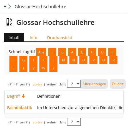
Glossar Hochschullehre
Glossar Hochschullehre
Inhalt
Info
Druckansicht
Schnellzugriff
Alle
5
6
A
B
C
D
E
F
G
I
K
L
M
N
O
P
Q
R
S
T
V
W
Z
Filter anzeigen
Zeilen
(11 - 11 von 11)
zurück
|
weiter
Seite
Begriff
Absteigend
Definitionen
Fachdidaktik
Im Unterschied zur allgemeinen Didaktik, die Au
(11 - 11 von 11)
zurück
|
weiter
Seite