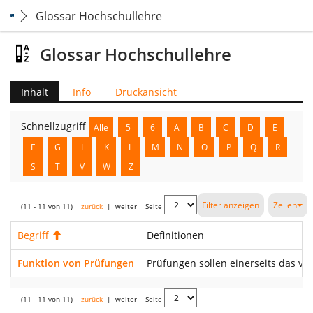
Glossar Hochschullehre
Glossar Hochschullehre
Inhalt
Info
Druckansicht
Schnellzugriff
Alle
5
6
A
B
C
D
E
F
G
I
K
L
M
N
O
P
Q
R
S
T
V
W
Z
Filter anzeigen
Zeilen
(11 - 11 von 11)
zurück
|
weiter
Seite
Begriff
Aufsteigend
Definitionen
Funktion von Prüfungen
Prüfungen sollen einerseits das vo
(11 - 11 von 11)
zurück
|
weiter
Seite