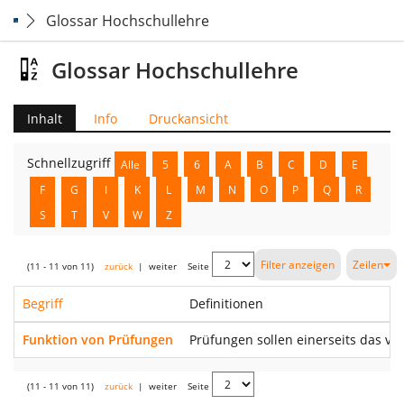
Glossar Hochschullehre
Glossar Hochschullehre
Inhalt
Info
Druckansicht
Schnellzugriff
Alle
5
6
A
B
C
D
E
F
G
I
K
L
M
N
O
P
Q
R
S
T
V
W
Z
Filter anzeigen
Zeilen
(11 - 11 von 11)
zurück
|
weiter
Seite
Begriff
Definitionen
Funktion von Prüfungen
Prüfungen sollen einerseits das vo
(11 - 11 von 11)
zurück
|
weiter
Seite