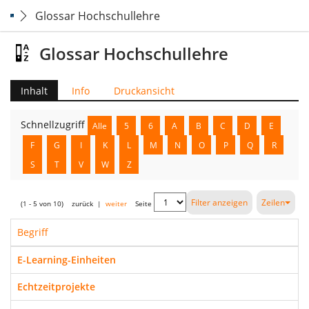
Glossar Hochschullehre
Glossar Hochschullehre
Inhalt
Info
Druckansicht
Schnellzugriff
Alle
5
6
A
B
C
D
E
F
G
I
K
L
M
N
O
P
Q
R
S
T
V
W
Z
Filter anzeigen
Zeilen
(1 - 5 von 10)
zurück
|
weiter
Seite
Begriff
E-Learning-Einheiten
Echtzeitprojekte