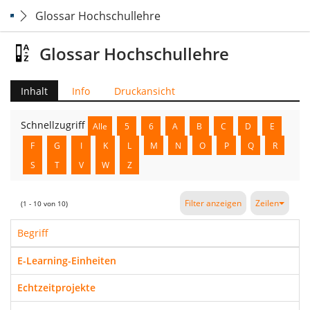
Glossar Hochschullehre
Glossar Hochschullehre
Inhalt
Info
Druckansicht
Schnellzugriff
Alle
5
6
A
B
C
D
E
F
G
I
K
L
M
N
O
P
Q
R
S
T
V
W
Z
Filter anzeigen
Zeilen
(1 - 10 von 10)
Begriff
E-Learning-Einheiten
Echtzeitprojekte