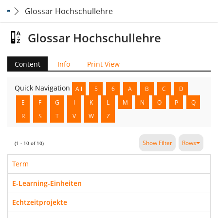
Glossar Hochschullehre
Glossar Hochschullehre
Content
Info
Print View
Quick Navigation
All
5
6
A
B
C
D
E
F
G
I
K
L
M
N
O
P
Q
R
S
T
V
W
Z
Show Filter
Rows
(1 - 10 of 10)
Term
E-Learning-Einheiten
Echtzeitprojekte