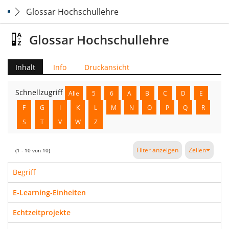
Glossar Hochschullehre
Glossar Hochschullehre
Inhalt
Info
Druckansicht
Schnellzugriff
Alle
5
6
A
B
C
D
E
F
G
I
K
L
M
N
O
P
Q
R
S
T
V
W
Z
Filter anzeigen
Zeilen
(1 - 10 von 10)
Begriff
E-Learning-Einheiten
Echtzeitprojekte