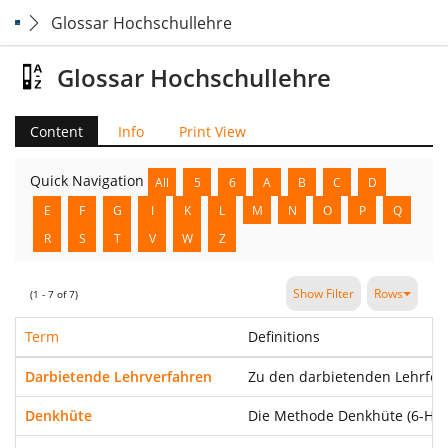
Glossar Hochschullehre
Glossar Hochschullehre
Content
Info
Print View
Quick Navigation
All
5
6
A
B
C
D
E
F
G
I
K
L
M
N
O
P
Q
R
S
T
V
W
Z
Show Filter
Rows
(1 - 7 of 7)
Term
Definitions
Darbietende Lehrverfahren
Zu den darbietenden Lehrfor
Denkhüte
Die Methode Denkhüte (6-Hut-