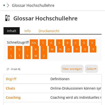
Glossar Hochschullehre
Glossar Hochschullehre
Inhalt
Info
Druckansicht
Schnellzugriff
Alle
5
6
A
B
C
D
E
F
G
I
K
L
M
N
O
P
Q
R
S
T
V
W
Z
Filter anzeigen
Zeilen
(1 - 4 von 4)
Begriff
Definitionen
Chats
Online-Diskussionen können synchr
Coaching
Coaching wird als individuelles 