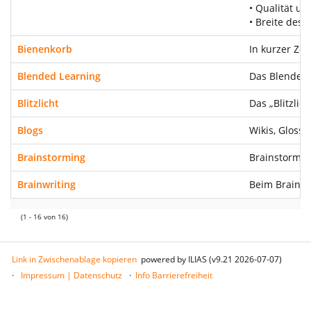
• Qualität u
• Breite des
Bienenkorb
In kurzer Ze
Blended Learning
Das Blended 
Blitzlicht
Das „Blitzlic
Blogs
Wikis, Gloss
Brainstorming
Brainstormin
Brainwriting
Beim Brainwr
(1 - 16 von 16)
Link in Zwischenablage kopieren
powered by ILIAS (v9.21 2026-07-07)
Impressum | Datenschutz
Info Barrierefreiheit