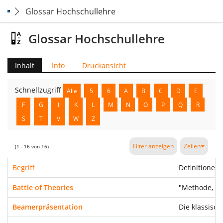
Glossar Hochschullehre
Glossar Hochschullehre
Inhalt
Info
Druckansicht
Schnellzugriff
Alle
5
6
A
B
C
D
E
F
G
I
K
L
M
N
O
P
Q
R
S
T
V
W
Z
Filter anzeigen
Zeilen
(1 - 16 von 16)
Begriff
Definitionen
Battle of Theories
"Methode, um
Beamerpräsentation
Die klassisc