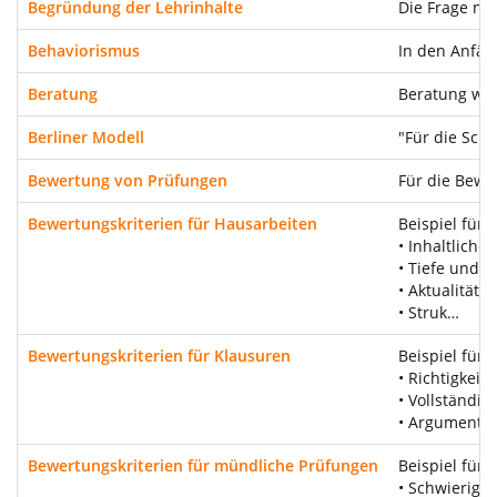
Begründung der Lehrinhalte
Die Frage na
Behaviorismus
In den Anfän
Beratung
Beratung wir
Berliner Modell
"Für die Schu
Bewertung von Prüfungen
Für die Bewe
Bewertungskriterien für Hausarbeiten
Beispiel für
• Inhaltliche
• Tiefe und 
• Aktualität
• Struk…
Bewertungskriterien für Klausuren
Beispiel für 
• Richtigkeit 
• Vollständigk
• Argumentat
Bewertungskriterien für mündliche Prüfungen
Beispiel für
• Schwierigk