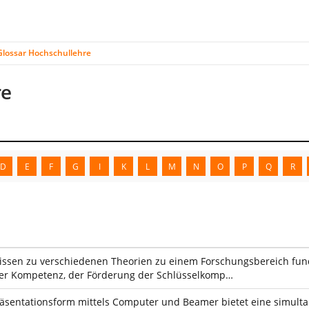
Glossar Hochschullehre
re
D
E
F
G
I
K
L
M
N
O
P
Q
R
ssen zu verschiedenen Theorien zu einem Forschungsbereich fundi
her Kompetenz, der Förderung der Schlüsselkomp…
räsentationsform mittels Computer und Beamer bietet eine simulta