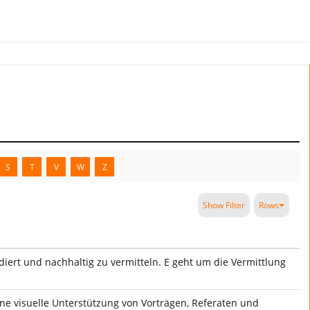
S
T
V
W
Z
Show Filter
Rows
ert und nachhaltig zu vermitteln. E geht um die Vermittlung
ne visuelle Unterstützung von Vorträgen, Referaten und