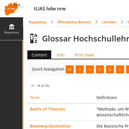
ILIAS hdw nrw
Repository
Öffentlicher Bereich
Lehridee
Repository
Glossar Hochschulleh
Content
Info
Print View
Quick Navigation
All
5
6
A
B
C
(1 - 16 of 16)
Term
Definitions
Battle of Theories
"Methode, um Wi
wissenschaftlic
Beamerpräsentation
Die klassische P