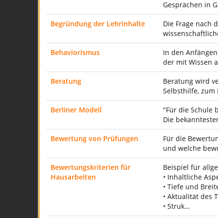
Gesprächen in G
Begründung der Lehrinhalte
Die Frage nach 
wissenschaftlic
Behaviorismus
In den Anfängen 
der mit Wissen 
Beratung
Beratung wird ve
Selbsthilfe, zum
Berliner Modell
"Für die Schule 
Die bekanntesten
Bewertung von Prüfungen
Für die Bewertun
und welche bewu
Bewertungskriterien für
Beispiel für all
Hausarbeiten
• Inhaltliche Asp
• Tiefe und Bre
• Aktualität de
• Struk…