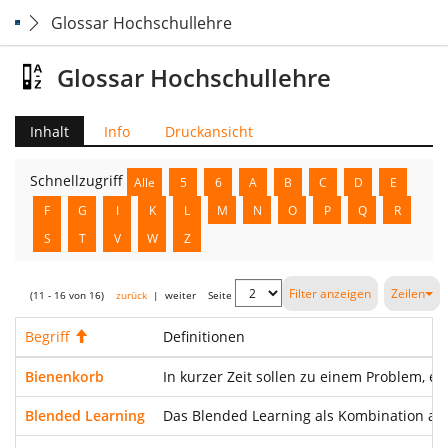
Glossar Hochschullehre
Glossar Hochschullehre
Inhalt
Info
Druckansicht
Schnellzugriff
Alle
5
6
A
B
C
D
E
F
G
I
K
L
M
N
O
P
Q
R
S
T
V
W
Z
Filter anzeigen
Zeilen
(11 - 16 von 16)
zurück
|
weiter
Seite
Begriff
Aufsteigend
Definitionen
Bienenkorb
In kurzer Zeit sollen zu einem Problem, e
Blended Learning
Das Blended Learning als Kombination aus