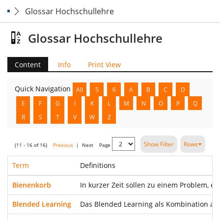
Glossar Hochschullehre
Glossar Hochschullehre
Content
Info
Print View
Quick Navigation
All
5
6
A
B
C
D
E
F
G
I
K
L
M
N
O
P
Q
R
S
T
V
W
Z
Show Filter
Rows
(11 - 16 of 16)
Previous
|
Next
Page
Term
Definitions
Bienenkorb
In kurzer Zeit sollen zu einem Problem, e
Blended Learning
Das Blended Learning als Kombination aus