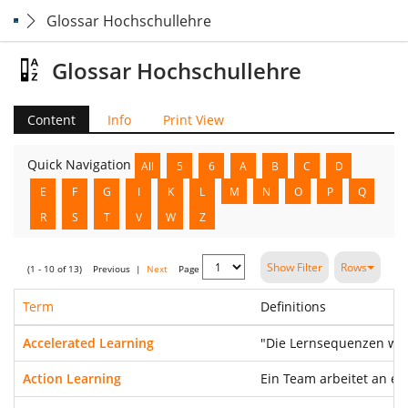
Glossar Hochschullehre
Glossar Hochschullehre
Content
Info
Print View
Quick Navigation
All
5
6
A
B
C
D
E
F
G
I
K
L
M
N
O
P
Q
R
S
T
V
W
Z
Show Filter
Rows
(1 - 10 of 13)
Previous
|
Next
Page
Term
Definitions
Accelerated Learning
"Die Lernsequenzen wer
Action Learning
Ein Team arbeitet an ei