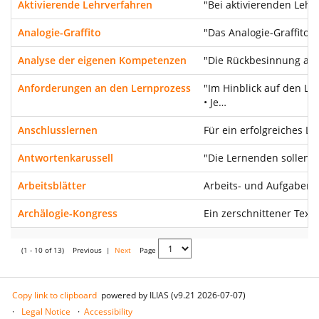
Aktivierende Lehrverfahren
"Bei aktivierenden Lehr
Analogie-Graffito
"Das Analogie-Graffito 
Analyse der eigenen Kompetenzen
"Die Rückbesinnung auf
Anforderungen an den Lernprozess
"Im Hinblick auf den L
• Je…
Anschlusslernen
Für ein erfolgreiches 
Antwortenkarussell
"Die Lernenden sollen 
Arbeitsblätter
Arbeits- und Aufgabenbl
Archälogie-Kongress
Ein zerschnittener Tex
(1 - 10 of 13)
Previous
|
Next
Page
Copy link to clipboard
powered by ILIAS (v9.21 2026-07-07)
Legal Notice
Accessibility