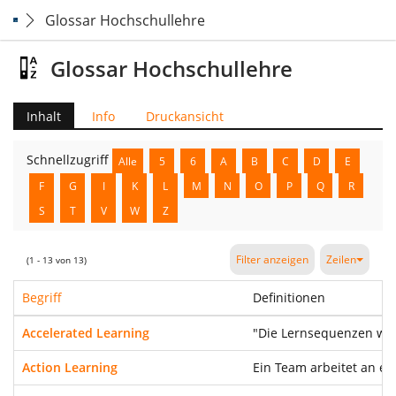
Glossar Hochschullehre
Glossar Hochschullehre
Inhalt
Info
Druckansicht
Schnellzugriff
Alle
5
6
A
B
C
D
E
F
G
I
K
L
M
N
O
P
Q
R
S
T
V
W
Z
Filter anzeigen
Zeilen
(1 - 13 von 13)
Begriff
Definitionen
Accelerated Learning
"Die Lernsequenzen wer
Action Learning
Ein Team arbeitet an ei