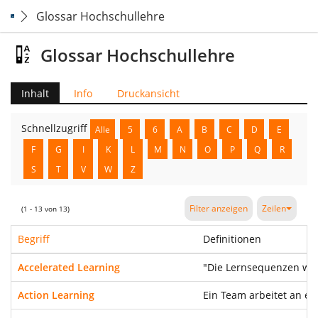
Glossar Hochschullehre
Glossar Hochschullehre
Inhalt
Info
Druckansicht
Schnellzugriff
Alle
5
6
A
B
C
D
E
F
G
I
K
L
M
N
O
P
Q
R
S
T
V
W
Z
Filter anzeigen
Zeilen
(1 - 13 von 13)
Begriff
Definitionen
Accelerated Learning
"Die Lernsequenzen wer
Action Learning
Ein Team arbeitet an ei