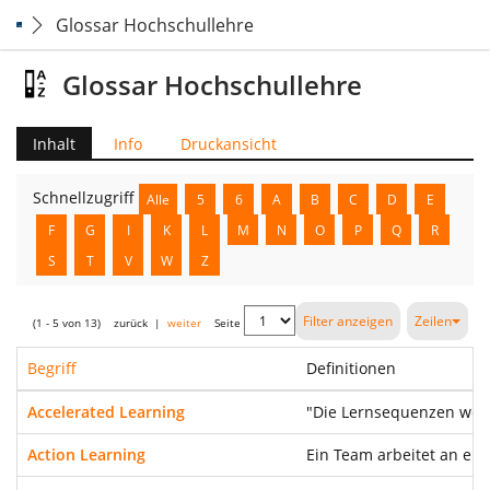
Glossar Hochschullehre
Glossar Hochschullehre
Inhalt
Info
Druckansicht
Schnellzugriff
Alle
5
6
A
B
C
D
E
F
G
I
K
L
M
N
O
P
Q
R
S
T
V
W
Z
Filter anzeigen
Zeilen
(1 - 5 von 13)
zurück
|
weiter
Seite
Begriff
Definitionen
Accelerated Learning
"Die Lernsequenzen werd
Action Learning
Ein Team arbeitet an ein