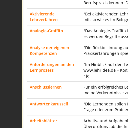
Berufspraxis kennen. 
Aktivierende
"Bei aktivierenden Leh
Lehrverfahren
mit, so wie es im Bolo
Analogie-Graffito
"Das Analogie-Graffito
es werden Begriffe ass
Analyse der eigenen
"Die Rückbesinnung au
Kompetenzen
Praxiserfahrungen spi
Anforderungen an den
"Im Hinblick auf den 
Lernprozess
www.lehridee.de – Konz
• Je…
Anschlusslernen
Für ein erfolgreiches 
meine Vorkenntnisse z
Antwortenkarussell
"Die Lernenden sollen
Frage oder zum Problem
Arbeitsblätter
Arbeits- und Aufgabenb
Überprüfung, ob die I