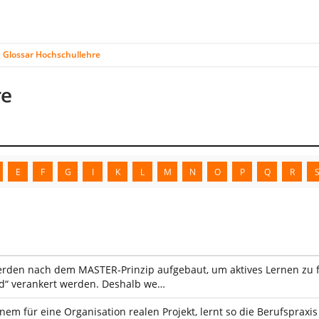
Glossar Hochschullehre
re
E
F
G
I
K
L
M
N
O
P
Q
R
den nach dem MASTER-Prinzip aufgebaut, um aktives Lernen zu för
nd“ verankert werden. Deshalb we…
nem für eine Organisation realen Projekt, lernt so die Berufspraxi