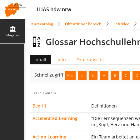
ILIAS hdw nrw
Kurskatalog
Öffentlicher Bereich
Lehridee
Magazin
Glossar Hochschulleh
Inhalt
Info
Druckansicht
Schnellzugriff
Alle
5
6
A
B
C
D
(1 - 13 von 13)
Begriff
Definitionen
Accelerated Learning
"Die Lernsequenzen wer
in „Kopf, Herz und Ha
Action Learning
Ein Team arbeitet an ei