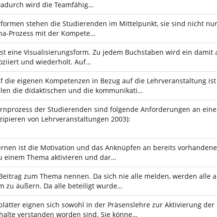
Dadurch wird die Teamfähig…
rformen stehen die Studierenden im Mittelpunkt, sie sind nicht nur
gna-Prozess mit der Kompete…
 ist eine Visualisierungsform. Zu jedem Buchstaben wird ein damit 
oziiert und wiederholt. Auf…
f die eigenen Kompetenzen in Bezug auf die Lehrveranstaltung is
elen die didaktischen und die kommunikati…
Lernprozess der Studierenden sind folgende Anforderungen an ein
ipieren von Lehrveranstaltungen 2003):
Lernen ist die Motivation und das Anknüpfen an bereits vorhanden
u einem Thema aktivieren und dar…
 Beitrag zum Thema nennen. Da sich nie alle melden, werden all
 zu äußern. Da alle beteiligt wurde…
lätter eignen sich sowohl in der Präsenslehre zur Aktivierung der
nhalte verstanden worden sind. Sie könne…