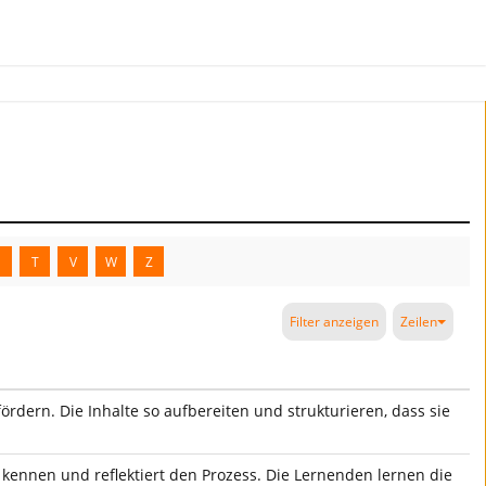
S
T
V
W
Z
Filter anzeigen
Zeilen
dern. Die Inhalte so aufbereiten und strukturieren, dass sie
s kennen und reflektiert den Prozess. Die Lernenden lernen die