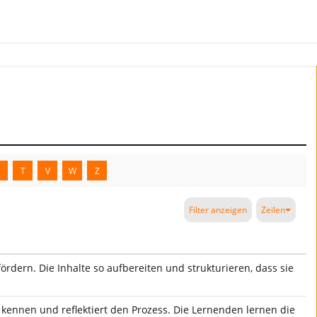
S
T
V
W
Z
Filter anzeigen
Zeilen
dern. Die Inhalte so aufbereiten und strukturieren, dass sie
s kennen und reflektiert den Prozess. Die Lernenden lernen die