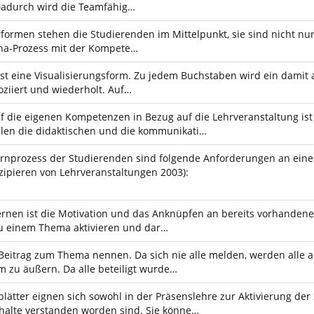
Dadurch wird die Teamfähig…
rformen stehen die Studierenden im Mittelpunkt, sie sind nicht nur
gna-Prozess mit der Kompete…
 ist eine Visualisierungsform. Zu jedem Buchstaben wird ein damit 
oziiert und wiederholt. Auf…
f die eigenen Kompetenzen in Bezug auf die Lehrveranstaltung is
elen die didaktischen und die kommunikati…
Lernprozess der Studierenden sind folgende Anforderungen an ein
ipieren von Lehrveranstaltungen 2003):
Lernen ist die Motivation und das Anknüpfen an bereits vorhanden
u einem Thema aktivieren und dar…
 Beitrag zum Thema nennen. Da sich nie alle melden, werden all
 zu äußern. Da alle beteiligt wurde…
lätter eignen sich sowohl in der Präsenslehre zur Aktivierung der
nhalte verstanden worden sind. Sie könne…