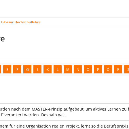
Glossar Hochschullehre
re
E
F
G
I
K
L
M
N
O
P
Q
R
den nach dem MASTER-Prinzip aufgebaut, um aktives Lernen zu för
nd“ verankert werden. Deshalb we…
nem für eine Organisation realen Projekt, lernt so die Berufspraxi