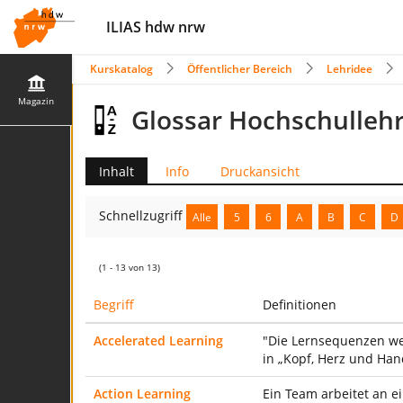
ILIAS hdw nrw
Kurskatalog
Öffentlicher Bereich
Lehridee
Magazin
Glossar Hochschulleh
Inhalt
Info
Druckansicht
Schnellzugriff
Alle
5
6
A
B
C
D
(1 - 13 von 13)
Begriff
Definitionen
Accelerated Learning
"Die Lernsequenzen wer
in „Kopf, Herz und Ha
Action Learning
Ein Team arbeitet an ei