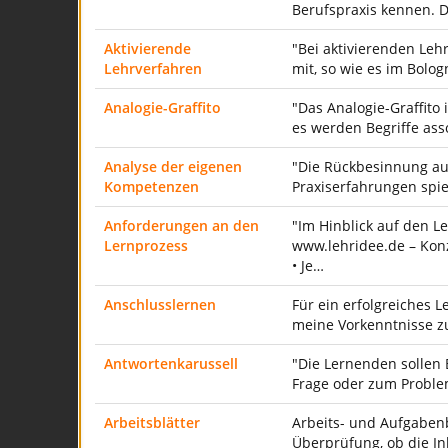
Berufspraxis kennen. 
Aktivierende
"Bei aktivierenden Leh
Lehrverfahren
mit, so wie es im Bolo
Analogie-Graffito
"Das Analogie-Graffito
es werden Begriffe ass
Analyse der eigenen
"Die Rückbesinnung au
Kompetenzen
Praxiserfahrungen spi
Anforderungen an den
"Im Hinblick auf den 
Lernprozess
www.lehridee.de – Konz
• Je…
Anschlusslernen
Für ein erfolgreiches 
meine Vorkenntnisse z
Antwortenkarussell
"Die Lernenden sollen
Frage oder zum Problem
Arbeitsblätter
Arbeits- und Aufgabenb
Überprüfung, ob die I